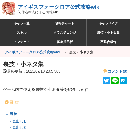
アイギスフォークロア公式攻略wiki
制作者本人による情報wiki
キャラ一覧
攻略チャート
キャラメイク
スキル
クラスチェンジ
裏技・小ネタ集
アンケート
募集掲示板
不具合報告
アイギスフォークロア公式攻略wiki
裏技・小ネタ集
裏技・小ネタ集
最終更新：2023/07/10 20:57:05
コメント(0)
ゲーム内で使える裏技や小ネタ等を紹介します。
目 次
裏技
見出し1
見出し2