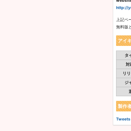
websit
http://
上記ペ
無料版
アイ
タ
対
リリ
ジ
製作者
Tweets