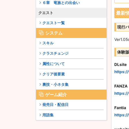
６章 竜族との出会い
最新
クエスト
クエスト一覧
現行
システム
Ver1.
スキル
体験
クラスチェンジ
属性について
DLsite
https:
クリア後要素
裏技・小ネタ集
FANZA
https:/
ゲーム紹介
発売日・配信日
Fantia
用語集
https:/