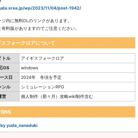
e
yuda.xrea.jp/wp/2023/11/04/post-1942/
ージ内に無料DLのリンクがあります。
と有料版がありますのでご注意ください。
ギスフォークロアについて
イトル
アイギスフォークロア
応OS
windows
ース日
2024年 冬頃を予定
ャンル
シミュレーションRPG
運営
個人制作（那々月）攻略wiki制作含む
SNS
 by yuda_nanaduki