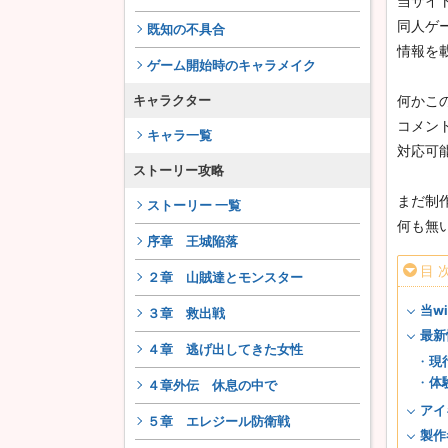
当サイ
同人ゲ
既知の不具合
情報を
ゲーム開始時のキャラメイク
キャラクター
何かこ
コメン
キャラ一覧
対応可
ストーリー攻略
まだ制
ストーリー 一覧
何も無
序章 王城陥落
目 
２章 山賊達とモンスター
当w
３章 救出戦
最新
４章 逃げ出してきた女性
現
体
４章外伝 休息の中で
アイ
５章 エレジール防衛戦
製作