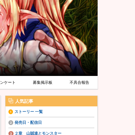
アンケート
募集掲示板
不具合報告
人気記事
ストーリー 一覧
発売日・配信日
２章 山賊達とモンスター