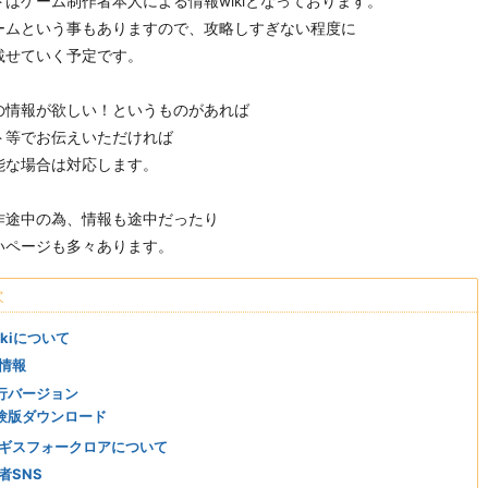
トはゲーム制作者本人による情報wikiとなっております。
ームという事もありますので、攻略しすぎない程度に
載せていく予定です。
の情報が欲しい！というものがあれば
ト等でお伝えいただければ
能な場合は対応します。
作途中の為、情報も途中だったり
いページも多々あります。
次
ikiについて
情報
行バージョン
験版ダウンロード
ギスフォークロアについて
者SNS