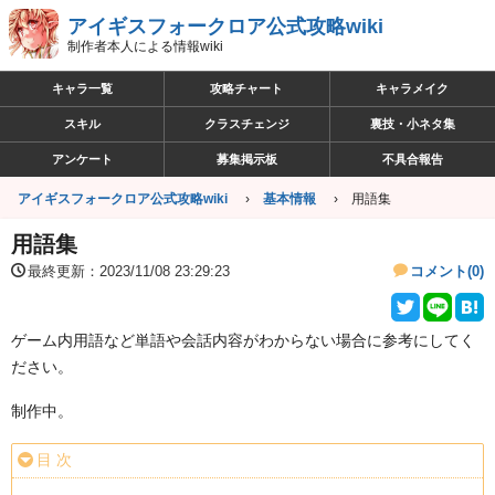
アイギスフォークロア公式攻略wiki
制作者本人による情報wiki
キャラ一覧
攻略チャート
キャラメイク
スキル
クラスチェンジ
裏技・小ネタ集
アンケート
募集掲示板
不具合報告
アイギスフォークロア公式攻略wiki
基本情報
用語集
用語集
最終更新：2023/11/08 23:29:23
コメント(0)
ゲーム内用語など単語や会話内容がわからない場合に参考にしてく
ださい。
制作中。
目 次