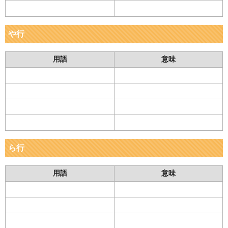
や行
用語
意味
ら行
用語
意味