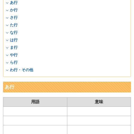
あ行
か行
さ行
た行
な行
は行
ま行
や行
ら行
わ行・その他
あ行
用語
意味