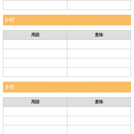
か行
用語
意味
さ行
用語
意味