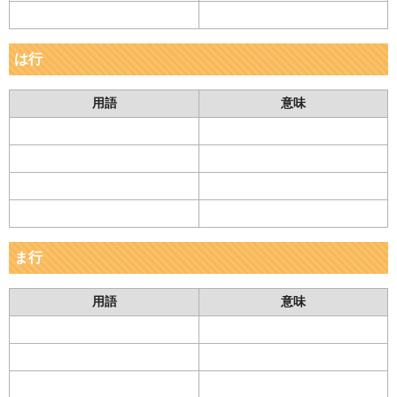
は行
用語
意味
ま行
用語
意味