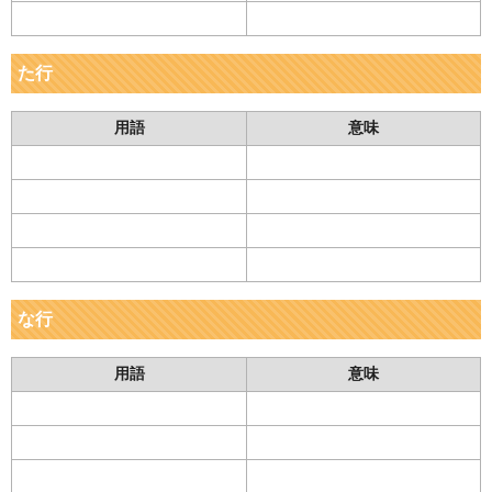
た行
用語
意味
な行
用語
意味