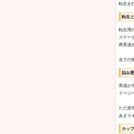
転生を
転生
転生用
ステー
再育成
全ての
詰み
育成が
イージ
ただ原
あまり
カッ