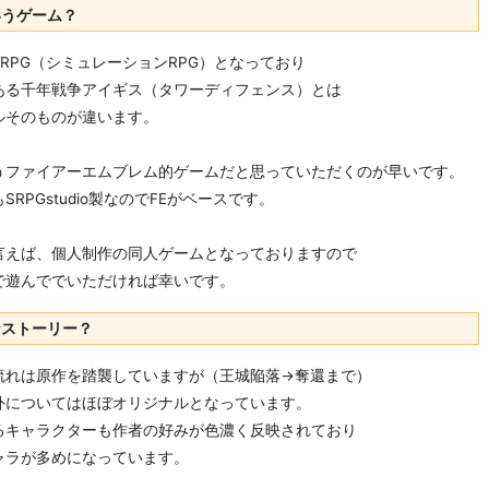
いうゲーム？
RPG（シミュレーションRPG）となっており
ある千年戦争アイギス（タワーディフェンス）とは
ルそのものが違います。
うファイアーエムブレム的ゲームだと思っていただくのが早いです。
SRPGstudio製なのでFEがベースです。
言えば、個人制作の同人ゲームとなっておりますので
で遊んででいただければ幸いです。
なストーリー？
流れは原作を踏襲していますが（王城陥落→奪還まで）
外についてはほぼオリジナルとなっています。
るキャラクターも作者の好みが色濃く反映されており
ャラが多めになっています。