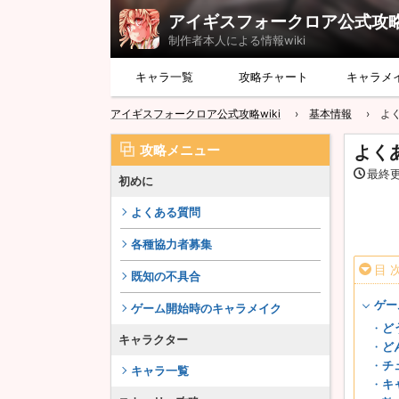
アイギスフォークロア公式攻略w
制作者本人による情報wiki
キャラ一覧
攻略チャート
キャラメ
アイギスフォークロア公式攻略wiki
基本情報
よ
攻略メニュー
よく
最終更新
初めに
よくある質問
各種協力者募集
目 
既知の不具合
ゲー
ゲーム開始時のキャラメイク
ど
キャラクター
ど
チ
キャラ一覧
キ