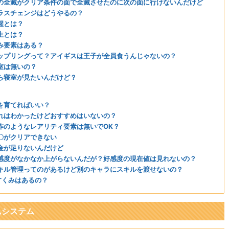
の全滅がクリア条件の面で全滅させたのに次の面に行けないんだけど
ラスチェンジはどうやるの？
醒とは？
生とは？
み要素はある？
ップリングって？アイギスは王子が全員食うんじゃないの？
室は無いの？
ら寝室が見たいんだけど？
を育てればいい？
れはわかったけどおすすめはいないの？
作のようなレアリティ要素は無いでOK？
〇がクリアできない
金が足りないんだけど
感度がなかなか上がらないんだが？好感度の現在値は見れないの？
キル管理ってのがあるけど別のキャラにスキルを渡せないの？
すくみはあるの？
ムシステム