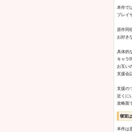
本作で
プレイ
原作同
お好き
具体的
キャラ
お互い
支援会
支援の
近くに
攻略面
寝室
本作は