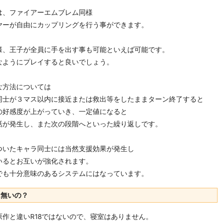
は、ファイアーエムブレム同様
ヤーが自由にカップリングを行う事ができます。
様、王子が全員に手を出す事も可能といえば可能です。
なようにプレイすると良いでしょう。
な方法については
同士が３マス以内に接近または救出等をしたままターン終了すると
の好感度が上がっていき、一定値になると
話が発生し、また次の段階へといった繰り返しです。
ついたキャラ同士には当然支援効果が発生し
いるとお互いが強化されます。
でも十分意味のあるシステムにはなっています。
は無いの？
原作と違いR18ではないので、寝室はありません。