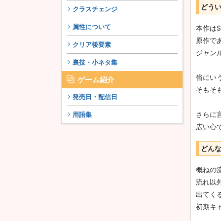
どう
クラスチェンジ
属性について
本作はS
原作で
クリア後要素
ジャン
裏技・小ネタ集
俗にい
ゲーム紹介
そもそも
発売日・配信日
用語集
さらに
広い心
どん
概ねの
流れ以
出てく
初期キ