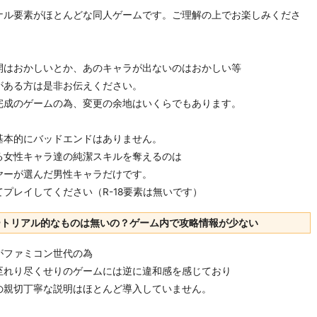
ナル要素がほとんどな同人ゲームです。ご理解の上でお楽しみくださ
開はおかしいとか、あのキャラが出ないのはおかしい等
がある方は是非お伝えください。
完成のゲームの為、変更の余地はいくらでもあります。
基本的にバッドエンドはありません。
る女性キャラ達の純潔スキルを奪えるのは
ヤーが選んだ男性キャラだけです。
てプレイしてください（R-18要素は無いです）
ートリアル的なものは無いの？ゲーム内で攻略情報が少ない
がファミコン世代の為
至れり尽くせりのゲームには逆に違和感を感じており
の親切丁寧な説明はほとんど導入していません。