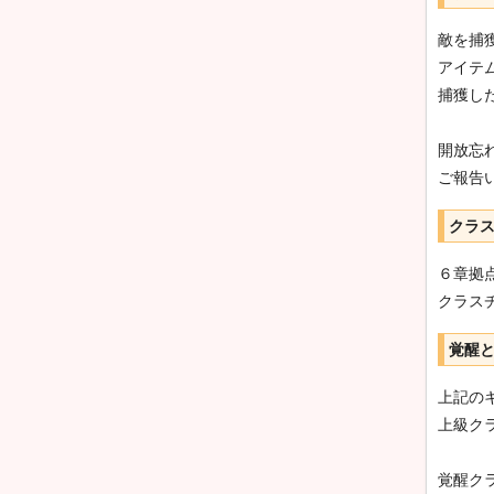
敵を捕
アイテ
捕獲し
開放忘
ご報告
クラ
６章拠
クラス
覚醒
上記の
上級ク
覚醒ク