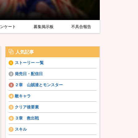
アンケート
募集掲示板
不具合報告
人気記事
ストーリー 一覧
発売日・配信日
２章 山賊達とモンスター
敵キャラ
クリア後要素
３章 救出戦
スキル