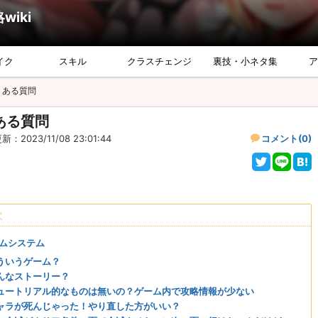
iki
イク
スキル
クラスチェンジ
裏技・小ネタ集
くある質問
ある質問
：2023/11/08 23:01:44
コメント(0)
次
ムシステム
ういうゲーム？
んなストーリー？
ュートリアル的なものは無いの？ゲーム内で攻略情報が少ない
ャラが死んじゃった！やり直した方がいい？