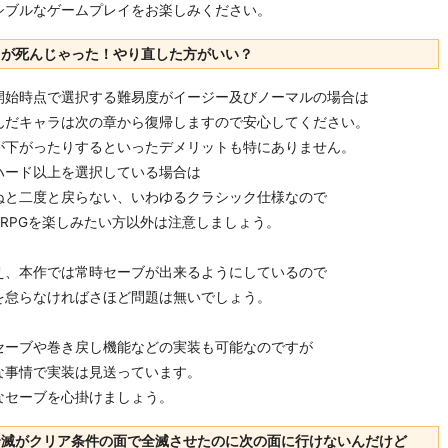
シブルなゲームプレイをお楽しみください。
ラが死んじゃった！やり直した方がいい？
開始時点で選択する難易度がイージー及びノーマルの場合は
んだキャラは次の章から復帰しますので安心してください。
が下がったりするといったデメリットも特にありません。
ハード以上を選択している場合は
ぬと二度と戻らない、いわゆるクラシック仕様なので
SRPGを楽しみたい方以外は注意しましょう。
え、本作では常時セーブが出来るようにしているので
を怠らなければさほど問題は無いでしょう。
セーブや巻き戻し機能などの実装も可能なのですが
な事情で実装は見送っています。
なセーブを心掛けましょう。
全滅がクリア条件の面で全滅させたのに次の面に行けないんだけど