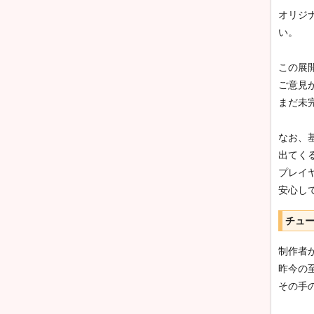
オリジ
い。
この展
ご意見
まだ未
なお、
出てく
プレイ
安心し
チュ
制作者
昨今の
その手