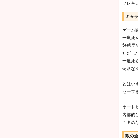
フレキ
キャ
ゲーム
一度死
好感度
ただし
一度死
硬派な
とはい
セーブ
オート
内部的
こまめ
敵の