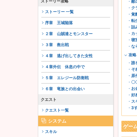
ストーリー攻略
敵
ク
ストーリー 一覧
覚
転
序章 王城陥落
詰
カ
２章 山賊達とモンスター
寝
３章 救出戦
な
攻略
４章 逃げ出してきた女性
誰
４章外伝 休息の中で
そ
原
５章 エレジール防衛戦
〇
お
６章 竜族との出会い
好
クエスト
ス
3
クエスト一覧
システム
ゲー
スキル