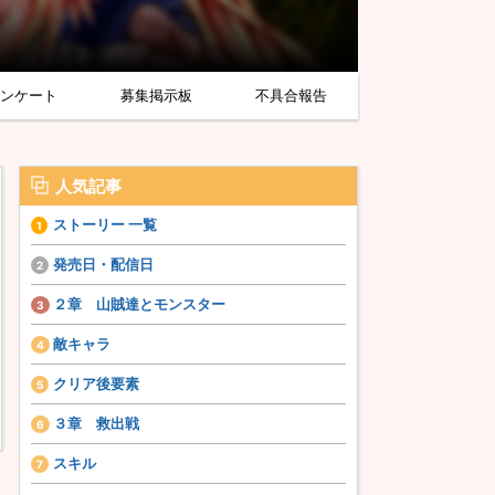
アンケート
募集掲示板
不具合報告
人気記事
ストーリー 一覧
発売日・配信日
２章 山賊達とモンスター
敵キャラ
クリア後要素
３章 救出戦
スキル