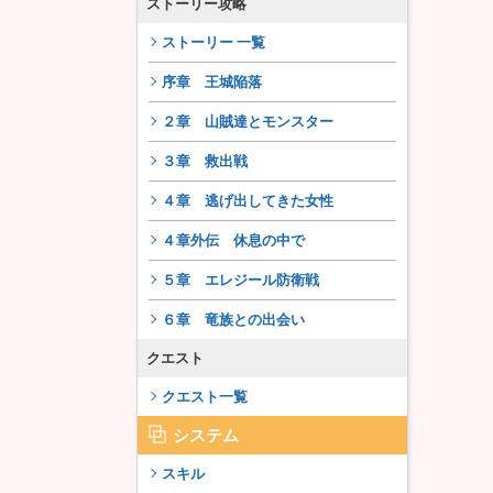
ストーリー攻略
ストーリー 一覧
序章 王城陥落
２章 山賊達とモンスター
３章 救出戦
４章 逃げ出してきた女性
４章外伝 休息の中で
５章 エレジール防衛戦
６章 竜族との出会い
クエスト
クエスト一覧
システム
スキル